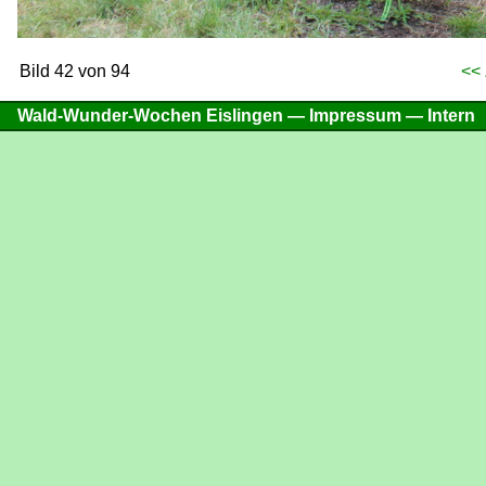
Bild 42 von 94
<<
Wald-Wunder-Wochen Eislingen —
Impressum
—
Intern