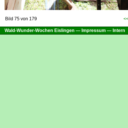
Bild 75 von 179
<<
Wald-Wunder-Wochen Eislingen —
Impressum
—
Intern