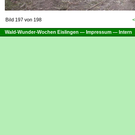
Bild 197 von 198
<
Wald-Wunder-Wochen Eislingen —
Impressum
—
Intern