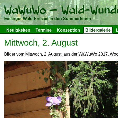
Eislinger Wald-Freizeit in den Sommerferien
Neuigkeiten
Termine
Konzeption
Bildergalerie
L
Mittwoch, 2. August
Bilder vom Mittwoch, 2. August, aus der WaWuWo 2017, Woch