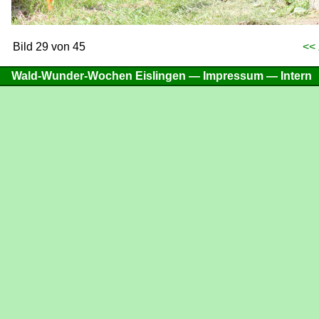
Bild 29 von 45
<<
Wald-Wunder-Wochen Eislingen —
Impressum
—
Intern