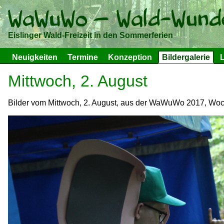
Eislinger Wald-Freizeit in den Sommerferien
Neuigkeiten
Termine
Konzeption
Bildergalerie
L
Mittwoch, 2. August
Bilder vom Mittwoch, 2. August, aus der WaWuWo 2017, Woch